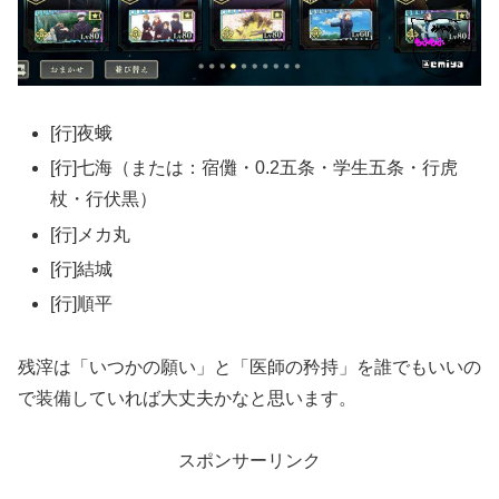
[行]夜蛾
[行]七海（または：宿儺・0.2五条・学生五条・行虎
杖・行伏黒）
[行]メカ丸
[行]結城
[行]順平
残滓は「いつかの願い」と「医師の矜持」を誰でもいいの
で装備していれば大丈夫かなと思います。
スポンサーリンク