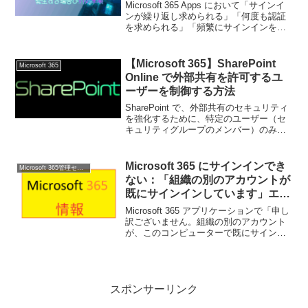
Microsoft 365 Apps において「サインイ
ンが繰り返し求められる」「何度も認証
を求められる」「頻繁にサインインを要
求される」現象の解決策！
【Microsoft 365】SharePoint
Microsoft 365
Online で外部共有を許可するユ
ーザーを制御する方法
SharePoint で、外部共有のセキュリティ
を強化するために、特定のユーザー（セ
キュリティグループのメンバー）のみ外
部共有を許可する設定について
Microsoft 365 にサインインでき
Microsoft 365管理センター
ない：「組織の別のアカウントが
既にサインインしています」エラ
ーの対処法
Microsoft 365 アプリケーションで「申し
訳ございません。組織の別のアカウント
が、このコンピューターで既にサインイ
ンしています」と表示され、正常にサイ
ンインできない場合は、キャッシュや資
格情報の不整合が原因であることが多く
あります。本記事では、サインインエラ
ーのトラブルシューティング手順を5つの
スポンサーリンク
ステップでご紹介します。