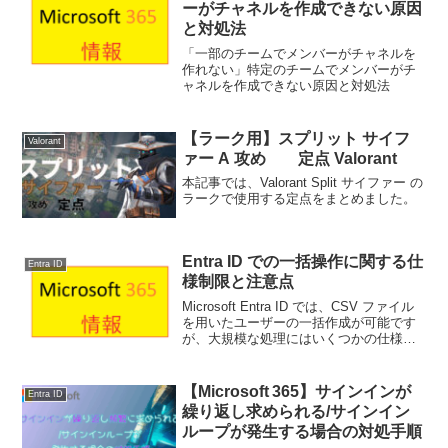
ーがチャネルを作成できない原因
と対処法
「一部のチームでメンバーがチャネルを
作れない」特定のチームでメンバーがチ
ャネルを作成できない原因と対処法
【ラーク用】スプリット サイフ
Valorant
ァー A 攻め 定点 Valorant
本記事では、Valorant Split サイファー の
ラークで使用する定点をまとめました。
Entra ID での一括操作に関する仕
Entra ID
様制限と注意点
Microsoft Entra ID では、CSV ファイル
を用いたユーザーの一括作成が可能です
が、大規模な処理にはいくつかの仕様制
限が存在します
【Microsoft 365】サインインが
Entra ID
繰り返し求められる/サインイン
ループが発生する場合の対処手順