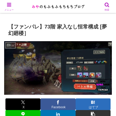
Microsoft 365関連や、ゲーム攻略を記載します
メニュー
検索
【ファンパレ】73階 家入なし恒常構成 [夢
幻廻楼］
ゲーム
X
Facebook
はてブ