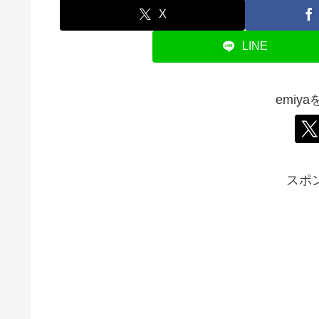
X
LINE
emiy
スポ