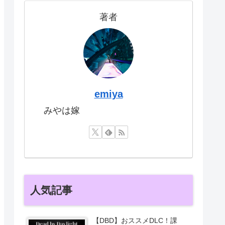
著者
emiya
みやは嫁
人気記事
【DBD】おススメDLC！課