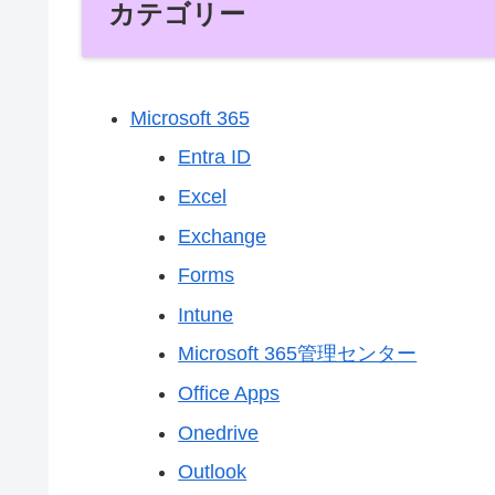
カテゴリー
Microsoft 365
Entra ID
Excel
Exchange
Forms
Intune
Microsoft 365管理センター
Office Apps
Onedrive
Outlook